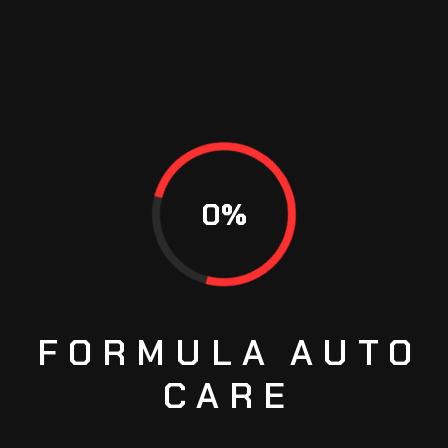
KUNJUNGI KAMI
Sentra Onderdil Harapan Indah Blok EF No 16,
West Bekasi, RT.016/RW.017, Pejuang,
Kecamatan Medan Satria, Kota Bks, Jawa
Barat 17131
0
%
JAM BUKA
Senin – Minggu :
08:00 AM – 17:00 PM
QUICK MENU
FORMULA
AUTO
HOME
CARE
ABOUT US