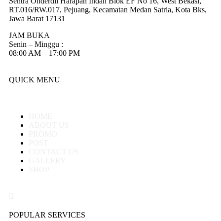
Sentra Onderdil Harapan Indah Blok EF No 16, West Bekasi,
RT.016/RW.017, Pejuang, Kecamatan Medan Satria, Kota Bks,
Jawa Barat 17131
JAM BUKA
Senin – Minggu :
08:00 AM – 17:00 PM
QUICK MENU
HOME
ABOUT US
PROMO
POST
CONTACT US
GALLERY
SHOP
POPULAR SERVICES