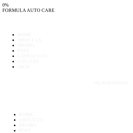
0
%
FORMULA
AUTO
CARE
HOME
ABOUT US
PROMO
POST
CONTACT US
GALLERY
SHOP
+62 81281420118
HOME
ABOUT US
PROMO
POST