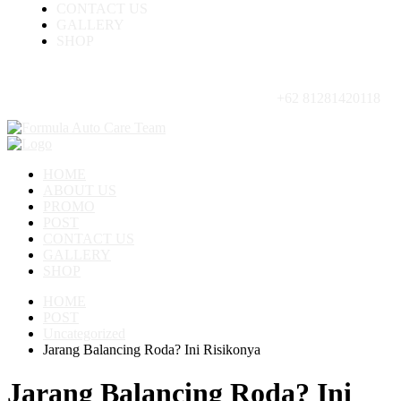
CONTACT US
GALLERY
SHOP
+62 81281420118
HOME
ABOUT US
PROMO
POST
CONTACT US
GALLERY
SHOP
HOME
POST
Uncategorized
Jarang Balancing Roda? Ini Risikonya
Jarang Balancing Roda? Ini