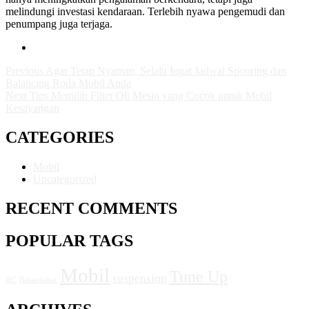
melindungi investasi kendaraan. Terlebih nyawa pengemudi dan
penumpang juga terjaga.
Previous
Agar Tetap Nyaman, Selalu Ingat Jadwal Spooring dan
Balancing Roda Mobil Anda
Next
Tips Memilih Filter Oli Mesin yang Cocok untuk Mobil
Kesayangan
CATEGORIES
Mobil
Uncategorized
RECENT COMMENTS
POPULAR TAGS
Mobil
Tune Up
ac
suspension
Bahanbakar