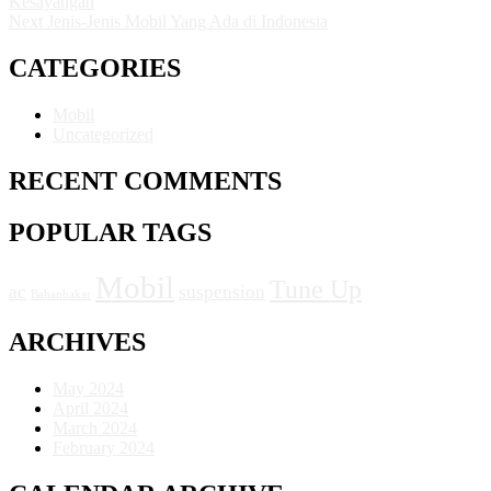
Kesayangan
Next
Jenis-Jenis Mobil Yang Ada di Indonesia
CATEGORIES
Mobil
Uncategorized
RECENT COMMENTS
POPULAR TAGS
Mobil
Tune Up
ac
suspension
Bahanbakar
ARCHIVES
May 2024
April 2024
March 2024
February 2024