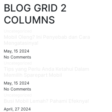
BLOG GRID 2
COLUMNS
Uncategorized
Mobil Oleng? Ini Penyebab dan Cara
Mengatasinya!
May, 15 2024
No Comments
Uncategorized
Tips yang Perlu Anda Ketahui Dalam
Memilih Sparepart Mobil
May, 15 2024
No Comments
Uncategorized
Busi Mobil Lemah? Pahami Efeknya!
April, 27 2024