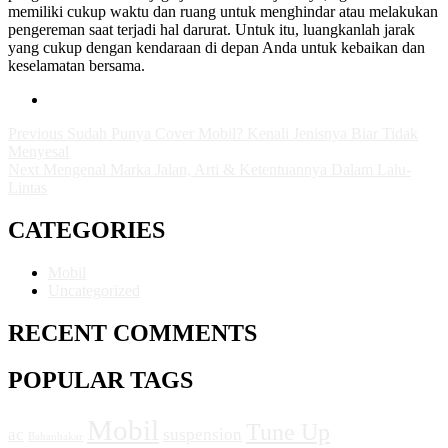
memiliki cukup waktu dan ruang untuk menghindar atau melakukan
pengereman saat terjadi hal darurat. Untuk itu, luangkanlah jarak
yang cukup dengan kendaraan di depan Anda untuk kebaikan dan
keselamatan bersama.
Previous
Sudah Punya Cover Mobil? Kenali Jenisnya Biar Tidak
Menyesal
Next
Mengenal Marka Jalan, Arti & Ketentuannya Dalam Lalu-
Lintas
CATEGORIES
Mobil
Uncategorized
RECENT COMMENTS
POPULAR TAGS
Mobil
Tune Up
ac
suspension
Bahanbakar