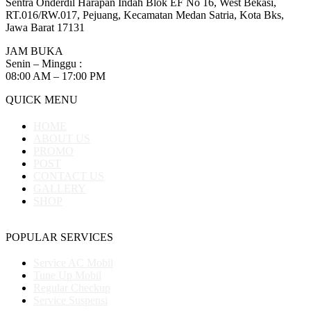
Sentra Onderdil Harapan Indah Blok EF No 16, West Bekasi,
RT.016/RW.017, Pejuang, Kecamatan Medan Satria, Kota Bks,
Jawa Barat 17131
JAM BUKA
Senin – Minggu :
08:00 AM – 17:00 PM
QUICK MENU
HOME
ABOUT US
PROMO
POST
CONTACT US
GALLERY
SHOP
POPULAR SERVICES
Service AC Mobil
Tune Up Mobil
Regular Checkup
Service Suspensi