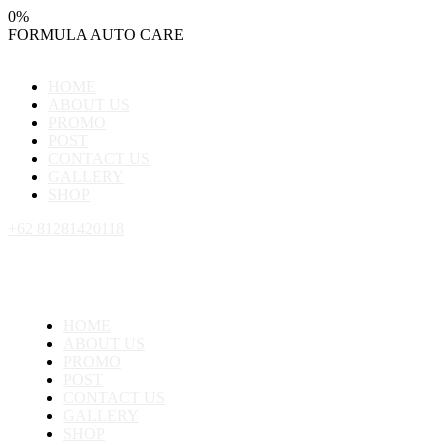
0
%
FORMULA
AUTO
CARE
HOME
ABOUT US
PROMO
POST
CONTACT US
GALLERY
SHOP
+62 81281420118
HOME
ABOUT US
PROMO
POST
CONTACT US
GALLERY
SHOP