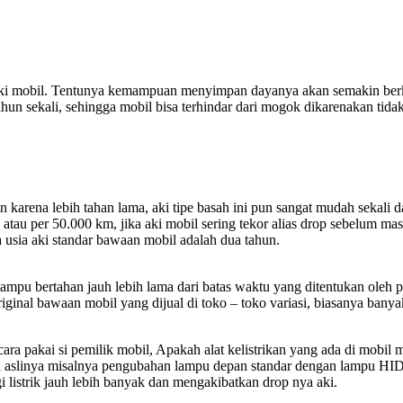
ki mobil. Tentunya kemampuan menyimpan dayanya akan semakin berku
hun sekali, sehingga mobil bisa terhindar dari mogok dikarenakan tidak b
n karena lebih tahan lama, aki tipe basah ini pun sangat mudah sekali
atau per 50.000 km, jika aki mobil sering tekor alias drop sebelum masa
 usia aki standar bawaan mobil adalah dua tahun.
mpu bertahan jauh lebih lama dari batas waktu yang ditentukan oleh 
iginal bawaan mobil yang dijual di toko – toko variasi, biasanya banya
cara pakai si pemilik mobil, Apakah alat kelistrikan yang ada di mobil
ri aslinya misalnya pengubahan lampu depan standar dengan lampu HID 
 listrik jauh lebih banyak dan mengakibatkan drop nya aki.