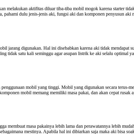
kan melakukan aktifitas diluar tiba-tiba mobil mogok karena starter ti
, pahami dulu jenis-jenis aki, fungsi aki dan komponen penyusun aki 
mobil jarang digunakan. Hal ini disebabkan karena aki tidak mendapat s
ng tidak satu kali seminggu agar asupan listrik ke aki selalu optimal
as penggunaan mobil yang tinggi. Mobil yang digunakan secara terus-me
komponen mobil memang memiliki masa pakai, dan akan cepat rusak apa
sehingga membuat masa pakainya lebih lama dan perawatannya lebih mud
sebagaimana mestinya. Apabila hal ini dibiarkan saja maka aki bisa soa