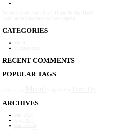
Previous
Mobil Anda Susah Hidup Di Pagi Hari?
Next
Tanda Shockbreaker harus diganti
CATEGORIES
Mobil
Uncategorized
RECENT COMMENTS
POPULAR TAGS
Mobil
Tune Up
ac
suspension
Bahanbakar
ARCHIVES
May 2024
April 2024
March 2024