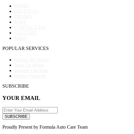
HOME
ABOUT US
PROMO
POST
CONTACT US
GALLERY
SHOP
POPULAR SERVICES
Service AC Mobil
Tune Up Mobil
Regular Checkup
Service Suspensi
SUBSCRIBE
YOUR EMAIL
SUBSCRIBE
Proudly Present by Formula Auto Care Team