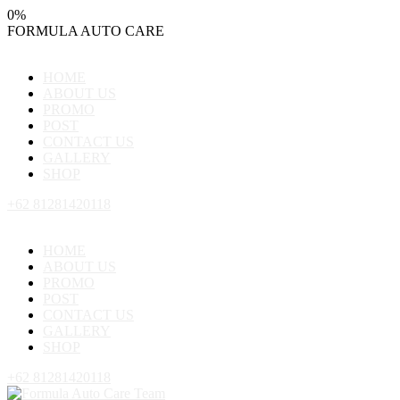
0
%
FORMULA
AUTO
CARE
HOME
ABOUT US
PROMO
POST
CONTACT US
GALLERY
SHOP
+62 81281420118
HOME
ABOUT US
PROMO
POST
CONTACT US
GALLERY
SHOP
+62 81281420118