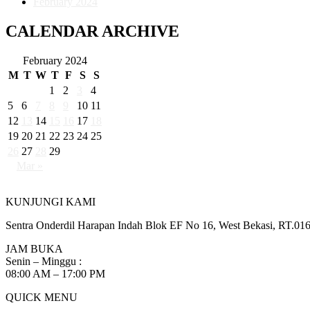
February 2024
CALENDAR ARCHIVE
February 2024
M
T
W
T
F
S
S
1
2
3
4
5
6
7
8
9
10
11
12
13
14
15
16
17
18
19
20
21
22
23
24
25
26
27
28
29
Mar »
KUNJUNGI KAMI
Sentra Onderdil Harapan Indah Blok EF No 16, West Bekasi, RT.01
JAM BUKA
Senin – Minggu :
08:00 AM – 17:00 PM
QUICK MENU