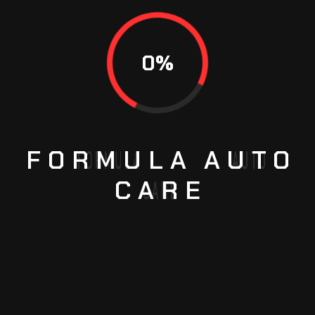
global yang lebih parah.
Itulah Jenis-Jenis Freon AC Mobil,demikian
artikel ini semoga dapat menambah wawasan
0
%
anda.
FORMULA
AUTO
Ac
Mobil
CARE
Previous
Jenis Suspensi Mobil dan Cara Kerjanya