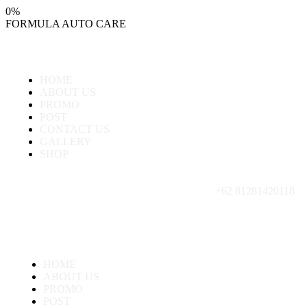
0
%
FORMULA
AUTO
CARE
HOME
ABOUT US
PROMO
POST
CONTACT US
GALLERY
SHOP
+62 81281420118
HOME
ABOUT US
PROMO
POST