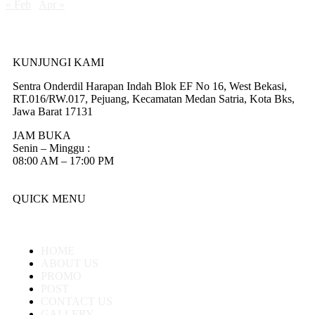
« Feb
Apr »
KUNJUNGI KAMI
Sentra Onderdil Harapan Indah Blok EF No 16, West Bekasi,
RT.016/RW.017, Pejuang, Kecamatan Medan Satria, Kota Bks,
Jawa Barat 17131
JAM BUKA
Senin – Minggu :
08:00 AM – 17:00 PM
QUICK MENU
HOME
ABOUT US
PROMO
POST
CONTACT US
GALLERY