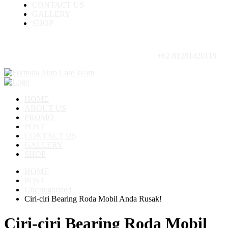
CONTACT US
GALLERY
SHOP
+62 81281420118
HOME
ABOUT US
PROMO
POST
CONTACT US
GALLERY
SHOP
HOME
POST
Uncategorized
Ciri-ciri Bearing Roda Mobil Anda Rusak!
Ciri-ciri Bearing Roda Mobil